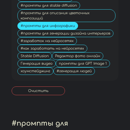
#промпты для stable diffusion
#промпты для описания цветочных
композиций
#промпты для инфографики
#промпты для генерации дизайна интерьеров
#заработок на нейросетях
#как заработать на нейросетях
Stable Diffusion
Редактор фото онлайн
Генерация видео
промпты для GPT Image 1
хоумстейджинг
#генерация людей
Очистить
#промпты для