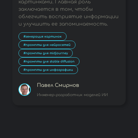
картинками. Главная роль
заключается в том, чтобы
облегчить восприятие информации
и улучшить ее запоминаемость.
#генерация картинок
#промпты для нейросетей
#промпты для midjourney
#промпты для stable diffusion
#промпты для инфографики
Павел Смирнов
Инженер-разработчик моделей ИИ