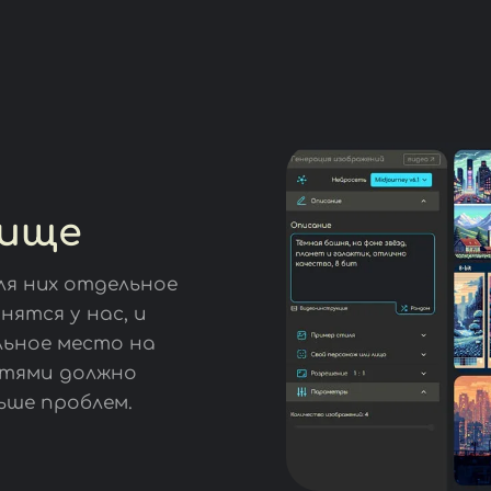
лище
ля них отдельное
нятся у нас, и
льное место на
осетями должно
ьше проблем.