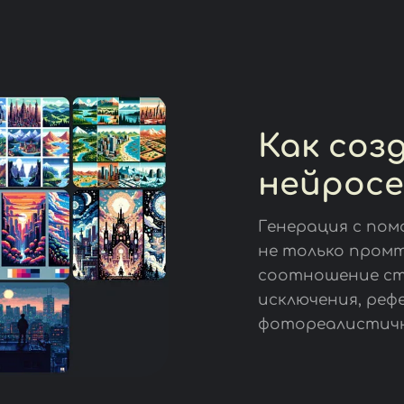
Как соз
нейрос
Генерация с пом
не только промт
соотношение ст
исключения, реф
фотореалистичн