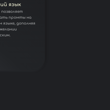
кий язык
 позволяет
вать промты на
м языке, дополняя
 желании
ским.