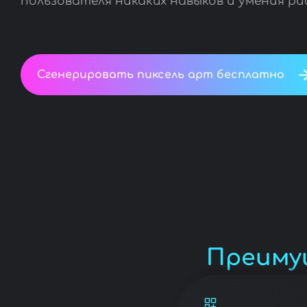
пользователя никаких навыков и умения ри
Сгенерировать пиксель арт бесплатно
Преиму