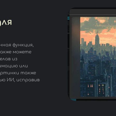
для
нная функция,
также можете
елав из
имацию или
артинки также
ю ИИ, исправив