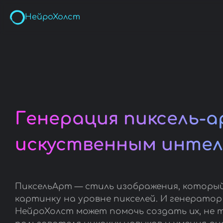
НейроХолст
Генерация пиксель-
искуственным инте
ПиксельАрт — стиль изображения, которы
картинку на уровне пикселей. И генератор
НейроХолст может помочь создать их, не 