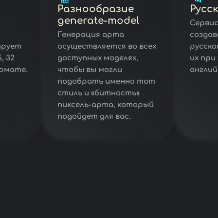
Разнообразие
Русс
generate-model
Сервис
Генерация арта
созда
ирует
осуществляется во всех
русско
, 32
доступных моделях,
их при
рмате.
чтобы вы могли
англий
подобрать именно тот
стиль и «битность»
пиксель-арта, который
подойдет для вас.