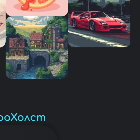
роХолст