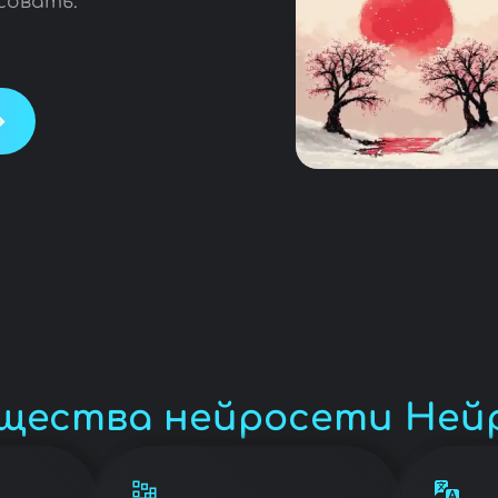
совать.
щества нейросети Ней