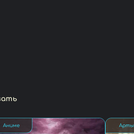
вать
Аниме
Арты