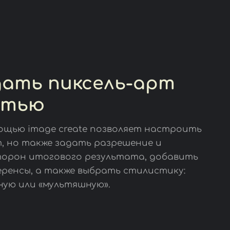
дать пиксель-арт
етью
ощью image create позволяет настроить
, но также задать разрешение и
орон итогового результата, добавить
еренсы, а также выбрать стилистику:
ую или «мультяшную».