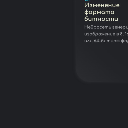
Изменение
формата
битности
Нейросеть генер
изображение в 8, 16
или 64-битном фо